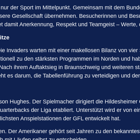
ht nur der Sport im Mittelpunkt. Gemeinsam mit dem Bund
nsere Gesellschaft übernehmen. Besucherinnen und Besu
et damit Anerkennung, Respekt und Teamgeist – Werte, d
itze
 Invaders warten mit einer makellosen Bilanz von vier S
itionell zu den stärksten Programmen im Norden und hab
ach ihrem Auftaktsieg in Braunschweig und weiteren star
eht es darum, die Tabellenführung zu verteidigen und de
on Hughes. Der Spielmacher dirigiert die Hildesheimer O
arterbacks der Liga etabliert. Unterstützt wird er von 
lichsten Anspielstationen der GFL entwickelt hat.
den. Der Amerikaner gehört seit Jahren zu den bekanntes
ch mit Läufen selbst zu entscheiden.