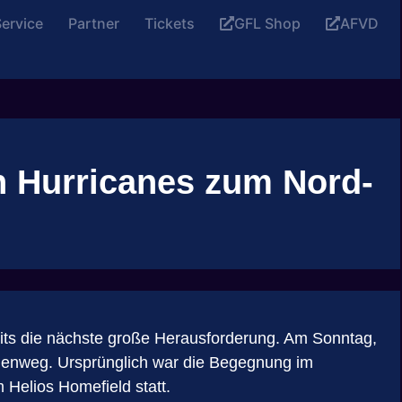
ervice
Partner
Tickets
GFL Shop
AFVD
n Hurricanes zum Nord-
eits die nächste große Herausforderung. Am Sonntag,
phenweg. Ursprünglich war die Begegnung im
 Helios Homefield statt.