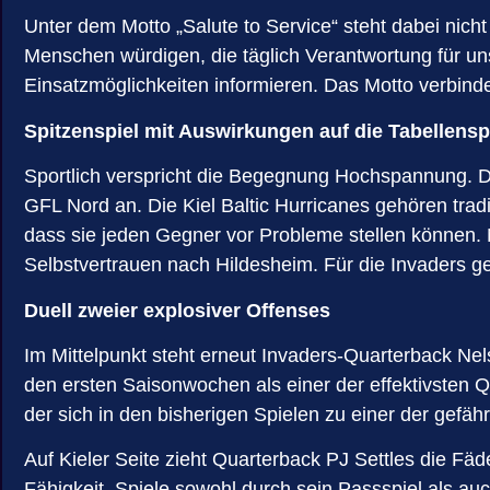
Unter dem Motto „Salute to Service“ steht dabei nic
Menschen würdigen, die täglich Verantwortung für u
Einsatzmöglichkeiten informieren. Das Motto verbind
Spitzenspiel mit Auswirkungen auf die Tabellensp
Sportlich verspricht die Begegnung Hochspannung. Die
GFL Nord an. Die Kiel Baltic Hurricanes gehören trad
dass sie jeden Gegner vor Probleme stellen können. N
Selbstvertrauen nach Hildesheim. Für die Invaders g
Duell zweier explosiver Offenses
Im Mittelpunkt steht erneut Invaders-Quarterback Nels
den ersten Saisonwochen als einer der effektivsten Qu
der sich in den bisherigen Spielen zu einer der gefähr
Auf Kieler Seite zieht Quarterback PJ Settles die Fä
Fähigkeit, Spiele sowohl durch sein Passspiel als au