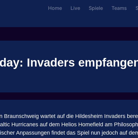
Home
Live
Spiele
Teams
S
eday: Invaders empfange
in Braunschweig wartet auf die Hildesheim Invaders ber
 Baltic Hurricanes auf dem Helios Homefield am Philoso
rischer Anpassungen findet das Spiel nun jedoch auf dem