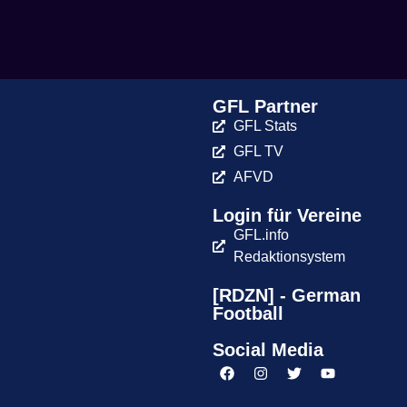
GFL Partner
GFL Stats
GFL TV
AFVD
Login für Vereine
GFL.info
Redaktionsystem
[RDZN] - German
Football
Social Media