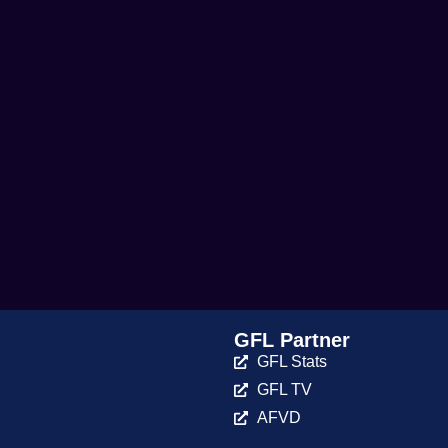
GFL Partner
GFL Stats
GFL TV
AFVD