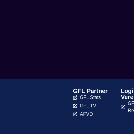
GFL Partner
Logi
Vere
GFL Stats
GF
GFL TV
Re
AFVD