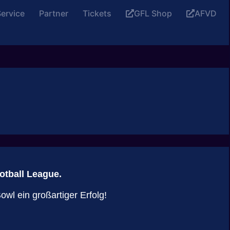
ervice
Partner
Tickets
GFL Shop
AFVD
otball League.
wl ein großartiger Erfolg!