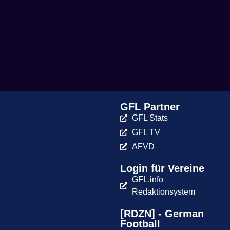
GFL Partner
GFL Stats
GFL TV
AFVD
Login für Vereine
GFL.info
Redaktionsystem
[RDZN] - German
Football