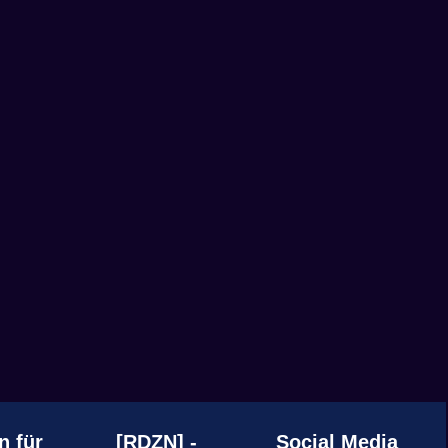
n für
[RDZN] -
Social Media