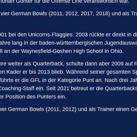
orian Günter für die Offense Line verantwortlich war.
s vier German Bowls (2011, 2012, 2017, 2018) und als 
1 bei den Unicorns-Flaggies. 2003 rückte er direkt in di
 Jahre lang in der baden-württembergischen Jugendauswa
ll an der Waynesfield-Goshen High School in Ohio.
re weiter als Quarterback, schulte dann aber 2009 auf 
ren Kader er bis 2013 blieb. Während seiner gesamten Sp
 führte er die GFL in der Kategorie Punt an. Nach drei J
ching-Staff ein. Seit 2021 betreut er die Quarterbacks.
r Position des Punters ein.
zwei German Bowls (2011, 2012) und als Trainer einen