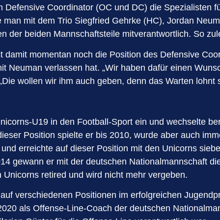
efensive Coordinator (OC und DC) die Spezialisten für 
 die man mit dem Trio Siegfried Gehrke (HC), Jordan N
nen der beiden Mannschaftsteile mitverantwortlich. So z
ist damit momentan noch die Position des Defensive Coord
t Neuman verlassen hat. „Wir haben dafür einen Wunsch
Die wollen wir ihm auch geben, denn das Warten lohnt s
nicorns-U19 in den Football-Sport ein und wechselte bere
dieser Position spielte er bis 2010, wurde aber auch im
und erreichte auf dieser Position mit den Unicorns sie
14 gewann er mit der deutschen Nationalmannschaft di
n Unicorns retired und wird nicht mehr vergeben.
hst auf verschiedenen Positionen im erfolgreichen Jugen
020 als Offense-Line-Coach der deutschen Nationalman