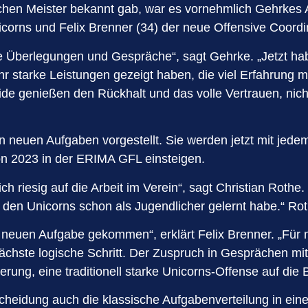
en Meister bekannt gab, war es vornehmlich Gehrkes Au
corns und Felix Brenner (34) der neue Offensive Coordi
ne Überlegungen und Gespräche“, sagt Gehrke. „Jetzt hab
r starke Leistungen gezeigt haben, die viel Erfahrung 
ide genießen den Rückhalt und das volle Vertrauen, nich
neuen Aufgaben vorgestellt. Sie werden jetzt mit jede
n 2023 in der ERIMA GFL einsteigen.
ch riesig auf die Arbeit im Verein“, sagt Christian Rothe
i den Unicorns schon als Jugendlicher gelernt habe.“ Roth
euen Aufgabe gekommen“, erklärt Felix Brenner. „Für mi
ächste logische Schritt. Der Zuspruch in Gesprächen mit
rung, eine traditionell starke Unicorns-Offense auf die
cheidung auch die klassische Aufgabenverteilung in eine