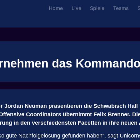
Home
Live
Spiele
Teams
S
bernehmen das Kommand
r Jordan Neuman präsentieren die Schwäbisch Hall
ffensive Coordinators übernimmt Felix Brenner. Die
ung in den verschiedensten Facetten in ihre neuen 
ne so gute Nachfolgelösung gefunden haben“, sagt Unicorn