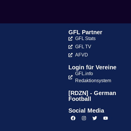
GFL Partner
GFL Stats
GFL TV
AFVD
Login für Vereine
GFL.info
Redaktionsystem
[RDZN] - German
Football
Social Media