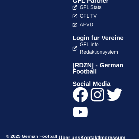
GFL Partner
GFL Stats
GFL TV
AFVD
Login für Vereine
GFL.info
Redaktionsystem
[RDZN] - German
Football
Social Media
© 2025 German Football
Über uns
Kontakt
Impressum