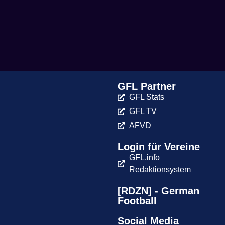
GFL Partner
GFL Stats
GFL TV
AFVD
Login für Vereine
GFL.info
Redaktionsystem
[RDZN] - German
Football
Social Media