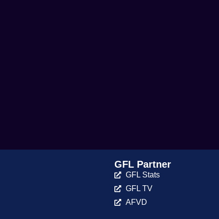
GFL Partner
GFL Stats
GFL TV
AFVD