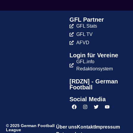
GFL Partner
GFL Stats
GFL TV
AFVD
Login für Vereine
GFL.info
Redaktionsystem
[RDZN] - German
Football
Social Media
© 2025 German Football
Über uns
Kontakt
Impressum
League