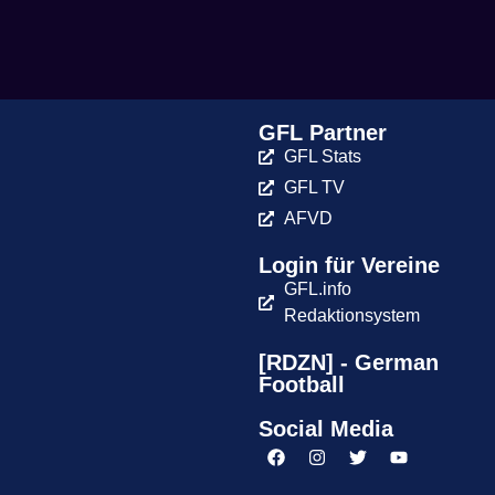
GFL Partner
GFL Stats
GFL TV
AFVD
Login für Vereine
GFL.info
Redaktionsystem
[RDZN] - German
Football
Social Media