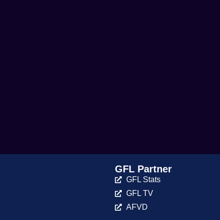
GFL Partner
GFL Stats
GFL TV
AFVD