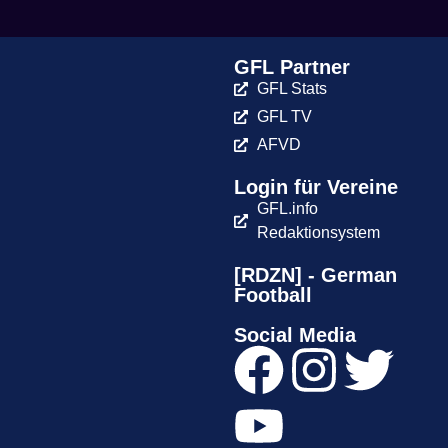
GFL Partner
GFL Stats
GFL TV
AFVD
Login für Vereine
GFL.info
Redaktionsystem
[RDZN] - German
Football
Social Media