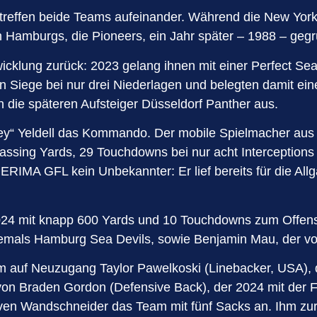
te treffen beide Teams aufeinander. Während die New Yor
in Hamburgs, die Pioneers, ein Jahr später – 1988 – gegr
klung zurück: 2023 gelang ihnen mit einer Perfect Seaso
n Siege bei nur drei Niederlagen und belegten damit eine
 die späteren Aufsteiger Düsseldorf Panther aus.
Trey“ Yeldell das Kommando. Der mobile Spielmacher aus
assing Yards, 29 Touchdowns bei nur acht Interceptio
ERIMA GFL kein Unbekannter: Er lief bereits für die Al
der 2024 mit knapp 600 Yards und 10 Touchdowns zum Off
hemals Hamburg Sea Devils, sowie Benjamin Mau, der vo
m auf Neuzugang Taylor Pawelkoski (Linebacker, USA), 
 von Braden Gordon (Defensive Back), der 2024 mit der 
en Wandschneider das Team mit fünf Sacks an. Ihm zur S