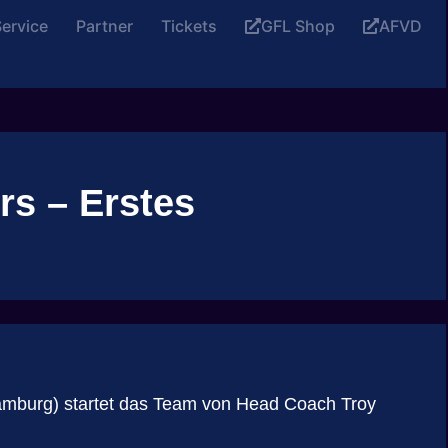
ervice
Partner
Tickets
GFL Shop
AFVD
rs – Erstes
Hamburg) startet das Team von Head Coach Troy