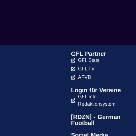
GFL Partner
GFL Stats
GFL TV
AFVD
Login für Vereine
GFL.info
Redaktionsystem
[RDZN] - German
Football
Social Media