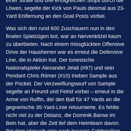
einer Strafe und drei erfolgreichen Stops durch die
Löwen, segelte der Kick von Pauls diesmal aus 23-
Yard Entfernung an den Goal Posts vorbei.
Was sich den rund 600 Zuschauern nun in den
finalen Spielzügen bot, war an Nervenkitzel kaum
zu überbieten. Nach einem missglückten Offensive
Drive der Hausherren war es erneut die Defensive
Line, die in Aktion trat. Der tunesische
Nationalspieler Alexander Jelali (#97) und sein
Pendant Chris Römer (#10) trieben Sample aus
der Pocket. Der Verzweiflungswurf von Sample
segelte an Freund und Feind vorbei – erneut in die
Arme von Ruffin, der den Ball für 47 Yards an die
gegnerische 35-Yard-Linie retournierte. Es fehlte
nicht viel zu der Distanz, die Dominik Banse im
Bein hat, aber die Zeit lief dem Heimteam davon.
Bei dem Versuch eine noch bessere Feldposition