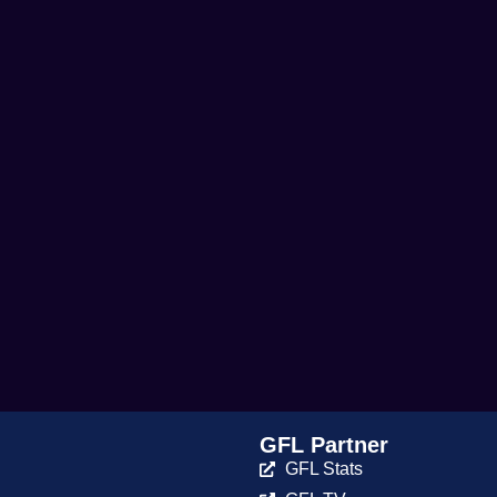
GFL Partner
GFL Stats