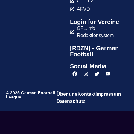
GFL TV
AFVD
Login für Vereine
GFL.info
Redaktionsystem
[RDZN] - German
Football
Social Media
© 2025 German Football
Über uns
Kontakt
Impressum
League
Datenschutz