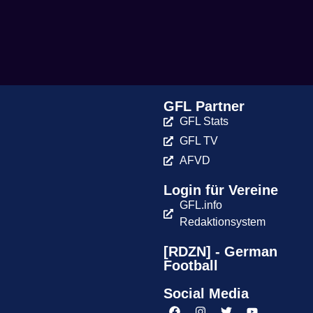
GFL Partner
GFL Stats
GFL TV
AFVD
Login für Vereine
GFL.info
Redaktionsystem
[RDZN] - German
Football
Social Media