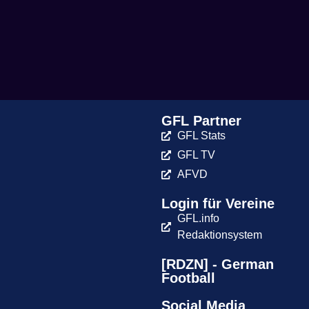
GFL Partner
GFL Stats
GFL TV
AFVD
Login für Vereine
GFL.info
Redaktionsystem
[RDZN] - German
Football
Social Media