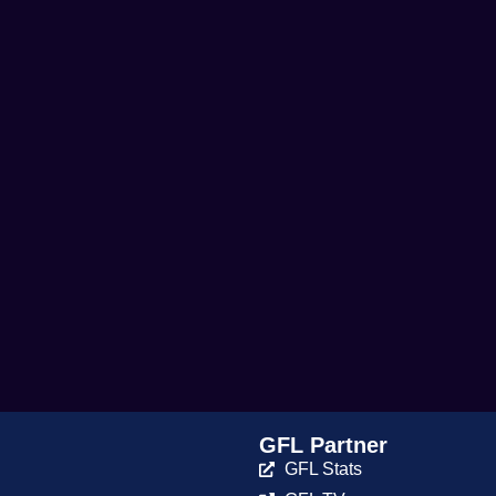
GFL Partner
GFL Stats