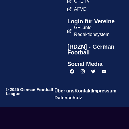
GFL TV
AFVD
Login für Vereine
GFL.info
Redaktionsystem
[RDZN] - German
Football
Social Media
© 2025 German Football
Über uns
Kontakt
Impressum
League
Datenschutz