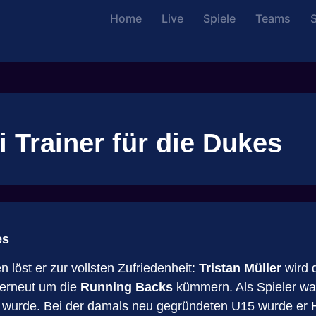
Home
Live
Spiele
Teams
S
i Trainer für die Dukes
es
 löst er zur vollsten Zufriedenheit:
Tristan Müller
wird 
 erneut um die
Running Backs
kümmern. Als Spieler wa
tig wurde. Bei der damals neu gegründeten U15 wurde er