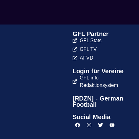
GFL Partner
GFL Stats
GFL TV
AFVD
Login für Vereine
GFL.info
Redaktionsystem
[RDZN] - German
Football
Social Media