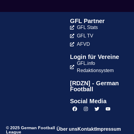
GFL Partner
GFL Stats
GFL TV
AFVD
Login für Vereine
GFL.info
Redaktionsystem
[RDZN] - German
Football
Social Media
© 2025 German Football
Über uns
Kontakt
Impressum
League