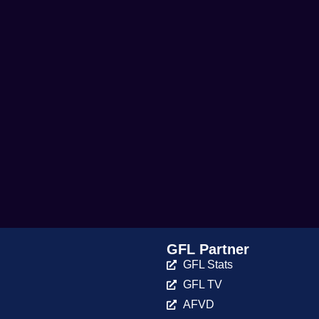
GFL Partner
GFL Stats
GFL TV
AFVD