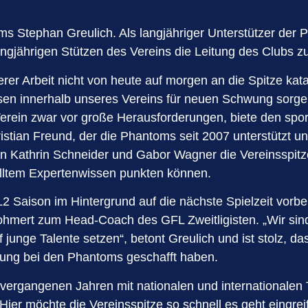
oms Stephan Greulich. Als langjähriger Unterstützer de
angjährigen Stützen des Vereins die Leitung des Clubs 
rer Arbeit nicht von heute auf morgen an die Spitze kata
sen innerhalb unseres Vereins für neuen Schwung sorge
erein zwar vor große Herausforderungen, biete den sport
stian Freund, der die Phantoms seit 2007 unterstützt un
en Kathrin Schneider und Gabor Wagner die Vereinsspitze
balltem Expertenwissen punkten können.
FL2 Saison im Hintergrund auf die nächste Spielzeit vorb
mert zum Head-Coach des GFL Zweitligisten. „Wir sind 
junge Talente setzen“, betont Greulich und ist stolz, da
dung bei den Phantoms geschafft haben.
 vergangenen Jahren mit nationalen und internationalen 
ier möchte die Vereinsspitze so schnell es geht eingrei