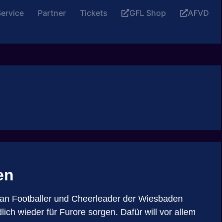
ervice
Partner
Tickets
GFL Shop
AFVD
en
can Footballer und Cheerleader der Wiesbaden
h wieder für Furore sorgen. Dafür will vor allem