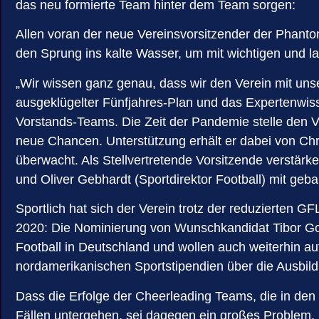
das neu formierte Team hinter dem Team sorgen:
Allen voran der neue Vereinsvorsitzender der Phant
den Sprung ins kalte Wasser, um mit wichtigen und l
„Wir wissen ganz genau, dass wir den Verein mit unse
ausgeklügelter Fünfjahres-Plan und das Expertenwis
Vorstands-Teams. Die Zeit der Pandemie stelle den V
neue Chancen. Unterstützung erhält er dabei von Chri
überwacht. Als Stellvertretende Vorsitzende verstärk
und Oliver Gebhardt (Sportdirektor Football) mit ge
Sportlich hat sich der Verein trotz der reduzierten G
2020: Die Nominierung von Wunschkandidat Tibor Goh
Football in Deutschland und wollen auch weiterhin auf 
nordamerikanischen Sportstipendien über die Ausbil
Dass die Erfolge der Cheerleading Teams, die in den
Fällen untergehen, sei dagegen ein großes Problem. H