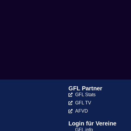
GFL Partner
GFL Stats
GFL TV
AFVD
Login für Vereine
GFL.info