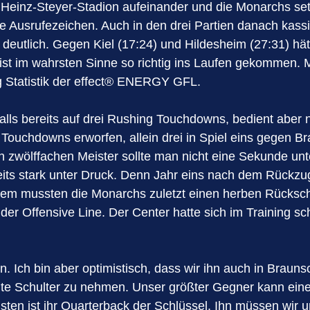
 Heinz-Steyer-Stadion aufeinander und die Monarchs set
Ausrufezeichen. Auch in den drei Partien danach kassier
h deutlich. Gegen Kiel (17:24) und Hildesheim (27:31) h
t im wahrsten Sinne so richtig ins Laufen gekommen. M
g Statistik der effect®️ ENERGY GFL.
 bereits auf drei Rushing Touchdowns, bedient aber no
ouchdowns erworfen, allein drei in Spiel eins gegen Br
Den zwölffachen Meister sollte man nicht eine Sekunde un
 bereits stark unter Druck. Denn Jahr eins nach dem Rüc
dem mussten die Monarchs zuletzt einen herben Rücks
 der Offensive Line. Der Center hatte sich im Training s
 Ich bin aber optimistisch, dass wir ihn auch in Brauns
chte Schulter zu nehmen. Unser größter Gegner kann ei
en ist ihr Quarterback der Schlüssel. Ihn müssen wir u