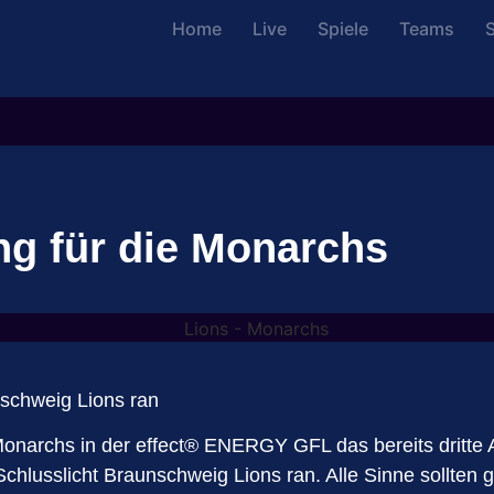
Home
Live
Spiele
Teams
S
ng für die Monarchs
schweig Lions ran
Monarchs in der effect®️ ENERGY GFL das bereits dritte
hlusslicht Braunschweig Lions ran. Alle Sinne sollten g