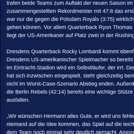
trafen beide Teams zum Auftakt der neuen Saison im
zusammengestellten Rekordmeister mit 47:8 das erste 
war nur die gegen die Potsdam Royals (3:75) wirklic
gehen können. Vor allem Quarterback Ryon Thomas is
liegt der US-Amerikaner auf Platz zwei in der Rushin
Dresdens Quarterback Rocky Lombardi kommt ebenfalls
Dresdens US-amerikanischer Spielmacher so bereits T
im Eintracht-Stadion wird ein Selbstläufer, der irrt. 
hat sich inzwischen eingespielt, steht gleichzeitig
nicht im Worst-Case-Szenario Abstieg enden. Außer
die Berlin Rebels (42:14) bereits eine wichtige Stütze
ausfallen.
„Wir wünschen Hermann alles Gute, er wird uns fehlen.
niemand auf die Idee kommen, das Spiel auf die lei
dem Team noch einmal sehr deutlich gemacht. Ansonst