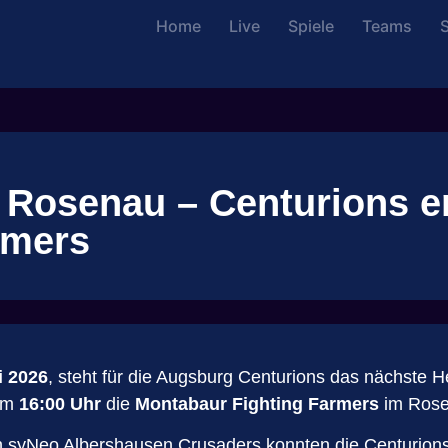
Home
Live
Spiele
Teams
S
r Rosenau – Centurions 
rmers
i 2026
, steht für die Augsburg Centurions das nächste
 um
16:00 Uhr
die
Montabaur Fighting Farmers
im Rose
syNeo Albershausen Crusaders konnten die Centurions i