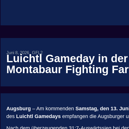
Juni 8, 2026
GFL2
Luichtl Gameday in de
Montabaur Fighting Fa
Augsburg
– Am kommenden
Samstag, den 13. Jun
des
Luichtl Gamedays
empfangen die Augsburger
Nach dem überzeugenden 31:7-Auswärtssieg bei den 