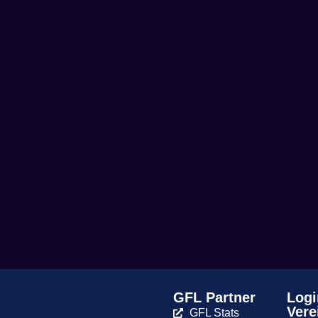
GFL Partner
Logi
Vere
GFL Stats