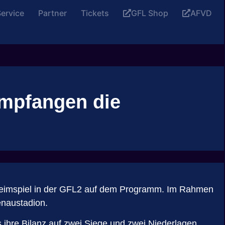
ervice
Partner
Tickets
GFL Shop
AFVD
empfangen die
 Heimspiel in der GFL2 auf dem Programm. Im Rahmen
naustadion.
hre Bilanz auf zwei Siege und zwei Niederlagen