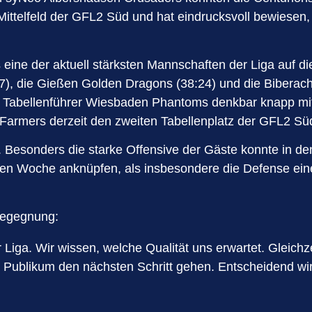
m Mittelfeld der GFL2 Süd und hat eindrucksvoll bewiesen
 eine der aktuell stärksten Mannschaften der Liga auf di
7), die Gießen Golden Dragons (38:24) und die Biberac
Tabellenführer Wiesbaden Phantoms denkbar knapp mit 
g Farmers derzeit den zweiten Tabellenplatz der GFL2 Sü
st. Besonders die starke Offensive der Gäste konnte in 
en Woche anknüpfen, als insbesondere die Defense eine
 Begegnung:
Liga. Wir wissen, welche Qualität uns erwartet. Gleichz
Publikum den nächsten Schritt gehen. Entscheidend wird