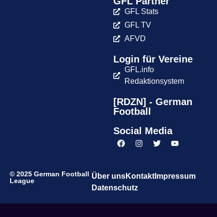
GFL Partner
GFL Stats
GFL TV
AFVD
Login für Vereine
GFL.info
Redaktionsystem
[RDZN] - German
Football
Social Media
© 2025 German Football
Über uns
Kontakt
Impressum
League
Datenschutz