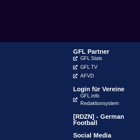
GFL Partner
GFL Stats
GFL TV
AFVD
Login für Vereine
GFL.info
Redaktionsystem
[RDZN] - German
Football
Social Media