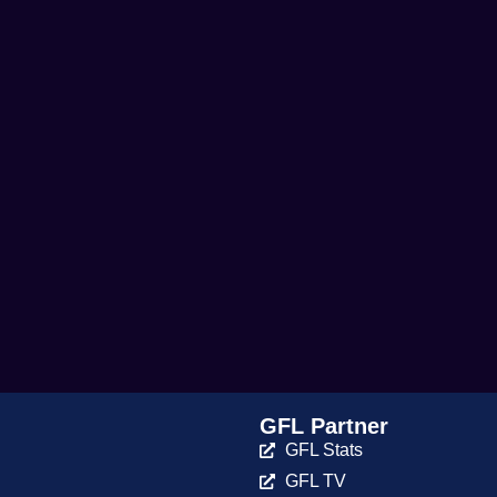
GFL Partner
GFL Stats
GFL TV