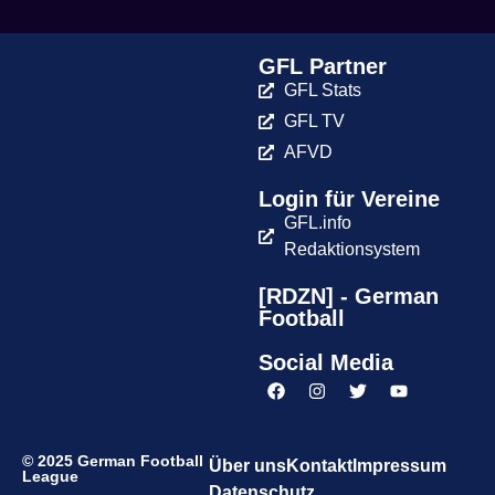
GFL Partner
GFL Stats
GFL TV
AFVD
Login für Vereine
GFL.info
Redaktionsystem
[RDZN] - German
Football
Social Media
© 2025 German Football
Über uns
Kontakt
Impressum
League
Datenschutz