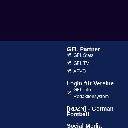
GFL Partner
GFL Stats
GFL TV
AFVD
Login für Vereine
GFL.info
Redaktionsystem
[RDZN] - German
Football
Social Media