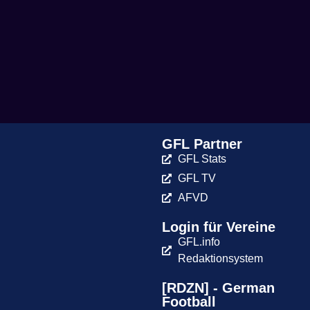
GFL Partner
GFL Stats
GFL TV
AFVD
Login für Vereine
GFL.info
Redaktionsystem
[RDZN] - German
Football