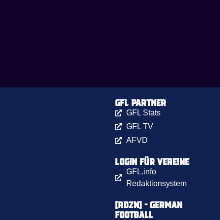
GFL Partner
GFL Stats
GFL TV
AFVD
Login für Vereine
GFL.info
Redaktionsystem
[RDZN] - German
Football