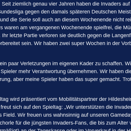
 Seit ziemlich genau vier Jahren haben die Invaders auf 
1. Bundesliga gegen den damals späteren Deutschen Mei
d die Serie soll auch an diesem Wochenende nicht reiß
rs waren am vergangenen Wochenende spielfrei, die M
r letzte Partie verloren sie deutlich gegen die Langenfe
vorbereitet sein. Wir haben zwei super Wochen in der Vo
ein paar Verletzungen im eigenen Kader zu schaffen. Wi
e Spieler mehr Verantwortung übernehmen. Wir haben die
ng, aber meine Spieler haben das super gemacht. Trotzd
eltag wird präsentiert vom Mobilitätspartner der Hildesh
reut sich auf den Spieltag: „Wir unterstützen die Invade
os Field. Wir freuen uns wahnsinnig auf unseren Gameda
horle für die jüngsten Invaders-Fans, die bis zum Alter v
ermäßigt) an der Tageskasse oder im Vorverkauf in der 