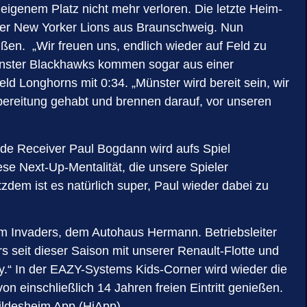
eigenem Platz nicht mehr verloren. Die letzte Heim-
ster New Yorker Lions aus Braunschweig. Nun
en. „Wir freuen uns, endlich wieder auf Feld zu
ünster Blackhawks kommen sogar aus einer
ld Longhorns mit 0:34. „Münster wird bereit sein, wir
rbereitung gehabt und brennen darauf, vor unseren
de Receiver Paul Bogdann wird aufs Spiel
se Next-Up-Mentalität, die unsere Spieler
em ist es natürlich super, Paul wieder dabei zu
eim Invaders, dem Autohaus Hermann. Betriebsleiter
rs seit dieser Saison mit unserer Renault-Flotte und
y.“ In der EAZY-Systems Kids-Corner wird wieder die
on einschließlich 14 Jahren freien Eintritt genießen.
Hildesheim App (HiApp).