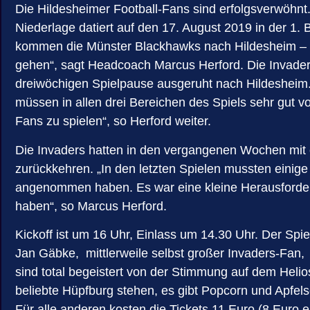
Die Hildesheimer Football-Fans sind erfolgsverwöhnt.
Niederlage datiert auf den 17. August 2019 in der 
kommen die Münster Blackhawks nach Hildesheim – un
gehen“, sagt Headcoach Marcus Herford. Die Invade
dreiwöchigen Spielpause ausgeruht nach Hildesheim. Ih
müssen in allen drei Bereichen des Spiels sehr gut 
Fans zu spielen“, so Herford weiter.
Die Invaders hatten in den vergangenen Wochen mit 
zurückkehren. „In den letzten Spielen mussten einig
angenommen haben. Es war eine kleine Herausforderu
haben“, so Marcus Herford.
Kickoff ist um 16 Uhr, Einlass um 14.30 Uhr. Der Spi
Jan Gäbke, mittlerweile selbst großer Invaders-Fan, f
sind total begeistert von der Stimmung auf dem Heli
beliebte Hüpfburg stehen, es gibt Popcorn und Apfelsc
Für alle anderen kosten die Tickets 11 Euro (8 Euro 