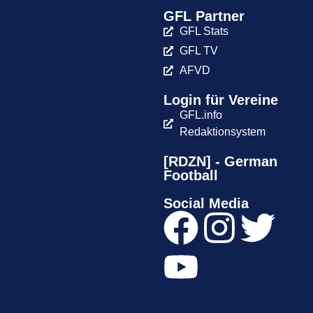
GFL Partner
GFL Stats
GFL TV
AFVD
Login für Vereine
GFL.info
Redaktionsystem
[RDZN] - German
Football
Social Media