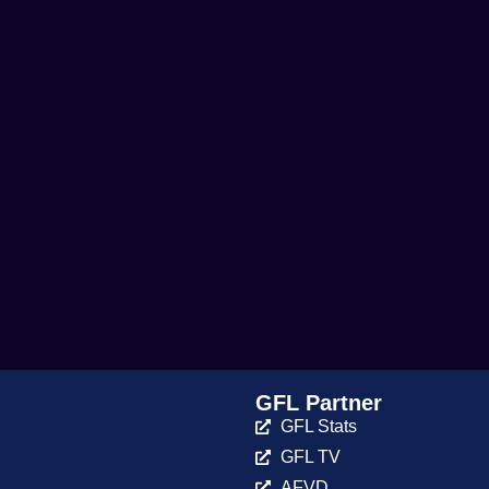
GFL Partner
GFL Stats
GFL TV
AFVD