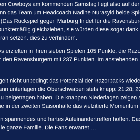
en Cowboys am kommenden Samstag liegt also auf der H
ann das Team um Headcoach Nadine Nurasyid beide Spie
Das Rückspiel gegen Marburg findet für die Ravensbur
nktemäßig gleichziehen, sie würden diese sogar dank de
ran setzen, dies zu verhindern.
ys erzielten in ihren sieben Spielen 105 Punkte, die Ra
 den Ravensburgern mit 237 Punkten. Im anstehenden Spi
egelt nicht unbedingt das Potenzial der Razorbacks wied
ann unterlagen die Oberschwaben stets knapp: 21:28; 20:
u beigetragen haben. Die knappen Niederlagen zeigen a
ne in der zweiten Saisonhälfe das vielzitierte Momentum
ein spannendes und hartes Aufeinandertreffen hoffen. 
ie ganze Familie. Die Fans erwartet …