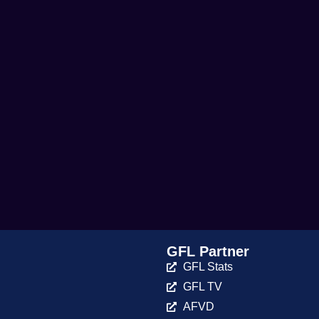
GFL Partner
GFL Stats
GFL TV
AFVD