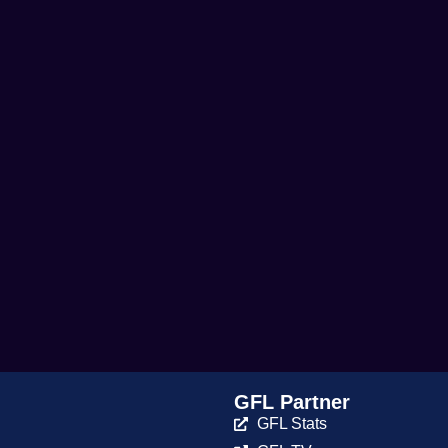
GFL Partner
GFL Stats