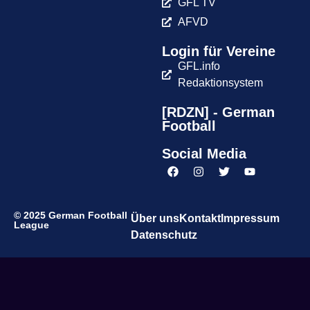
GFL TV
AFVD
Login für Vereine
GFL.info
Redaktionsystem
[RDZN] - German
Football
Social Media
© 2025 German Football
Über uns
Kontakt
Impressum
League
Datenschutz