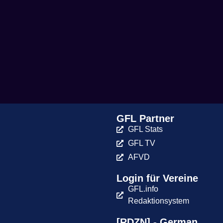
GFL Partner
GFL Stats
GFL TV
AFVD
Login für Vereine
GFL.info
Redaktionsystem
[RDZN] - German