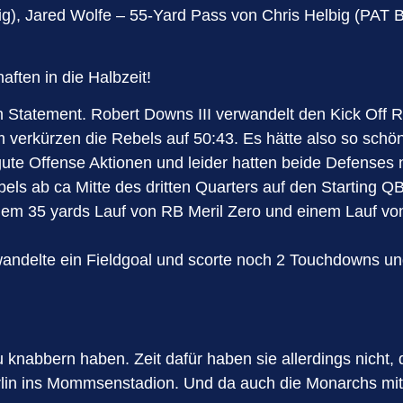
big), Jared Wolfe – 55-Yard Pass von Chris Helbig (PAT 
aften in die Halbzeit!
 Statement. Robert Downs III verwandelt den Kick Off R
 verkürzen die Rebels auf 50:43. Es hätte also so schö
ute Offense Aktionen und leider hatten beide Defenses 
s ab ca Mitte des dritten Quarters auf den Starting QB
em 35 yards Lauf von RB Meril Zero und einem Lauf von 
rwandelte ein Fieldgoal und scorte noch 2 Touchdowns 
u knabbern haben. Zeit dafür haben sie allerdings nic
n ins Mommsenstadion. Und da auch die Monarchs mit dr