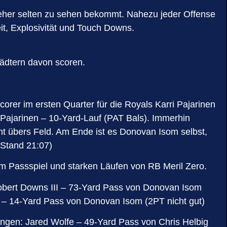
l eher selten zu sehen bekommt. Nahezu jeder Offense
eit, Explosivität und Touch Downs.
tädtern davon scoren.
corer im ersten Quarter für die Royals Karri Pajarinen
 Pajarinen – 10-Yard-Lauf (PAT Bals). Immerhin
nt übers Feld. Am Ende ist es Donovan Isom selbst,
r Stand 21:07)
em Passspiel und starken Läufen von RB Meril Zero.
Robert Downs III – 73-Yard Pass von Donovan Isom
 – 14-Yard Pass von Donovan Isom (2PT nicht gut)
ingen: Jared Wolfe – 49-Yard Pass von Chris Helbig