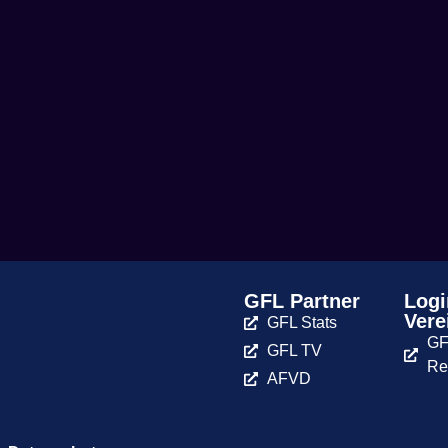
GFL Partner
Logi
Vere
GFL Stats
GF
GFL TV
Re
AFVD