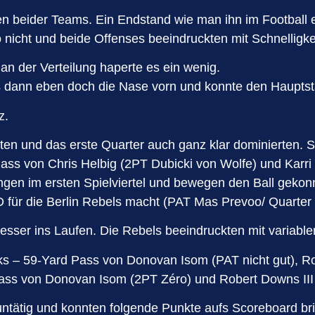
ihen beider Teams. Ein Endstand wie man ihn im Footbal
 nicht und beide Offenses beeindruckten mit Schnelligk
an der Verteilung haperte es ein wenig.
s dann eben doch die Nase vorn und konnte den Haupts
rz.
ten und das erste Quarter auch ganz klar dominierten. S
ass von Chris Helbig (2PT Dubicki von Wolfe) und Karri
gen im ersten Spielviertel und bewegen den Ball gekon
TD für die Berlin Rebels macht (PAT Mas Prevoo/ Quarte
esser ins Laufen. Die Rebels beeindruckten mit variabl
oks – 59-Yard Pass von Donovan Isom (PAT nicht gut), 
Pass von Donovan Isom (2PT Zéro) und Robert Downs III
 untätig und konnten folgende Punkte aufs Scoreboard br