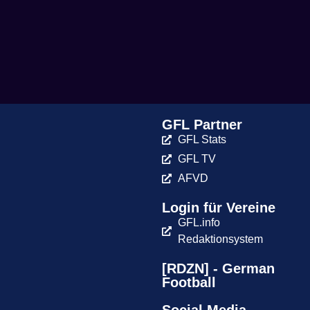
GFL Partner
GFL Stats
GFL TV
AFVD
Login für Vereine
GFL.info
Redaktionsystem
[RDZN] - German
Football
Social Media