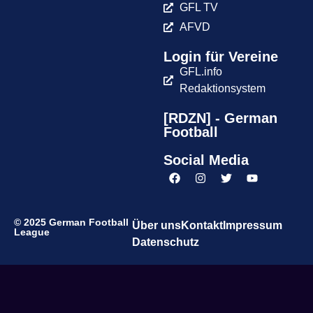
GFL TV
AFVD
Login für Vereine
GFL.info
Redaktionsystem
[RDZN] - German
Football
Social Media
© 2025 German Football
Über uns
Kontakt
Impressum
League
Datenschutz