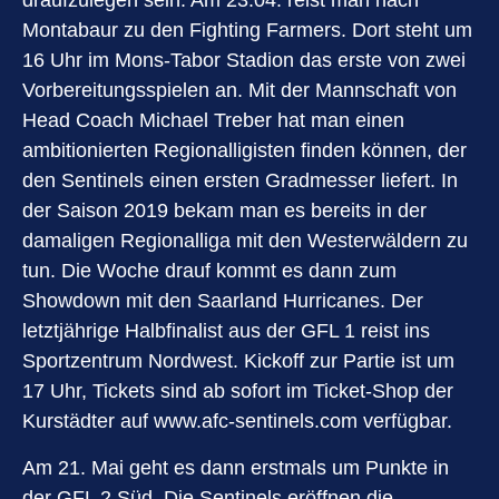
draufzulegen sein. Am 23.04. reist man nach
Montabaur zu den Fighting Farmers. Dort steht um
16 Uhr im Mons-Tabor Stadion das erste von zwei
Vorbereitungsspielen an. Mit der Mannschaft von
Head Coach Michael Treber hat man einen
ambitionierten Regionalligisten finden können, der
den Sentinels einen ersten Gradmesser liefert. In
der Saison 2019 bekam man es bereits in der
damaligen Regionalliga mit den Westerwäldern zu
tun. Die Woche drauf kommt es dann zum
Showdown mit den Saarland Hurricanes. Der
letztjährige Halbfinalist aus der GFL 1 reist ins
Sportzentrum Nordwest. Kickoff zur Partie ist um
17 Uhr, Tickets sind ab sofort im Ticket-Shop der
Kurstädter auf
www.afc-sentinels.com
verfügbar.
Am 21. Mai geht es dann erstmals um Punkte in
der GFL 2 Süd. Die Sentinels eröffnen die