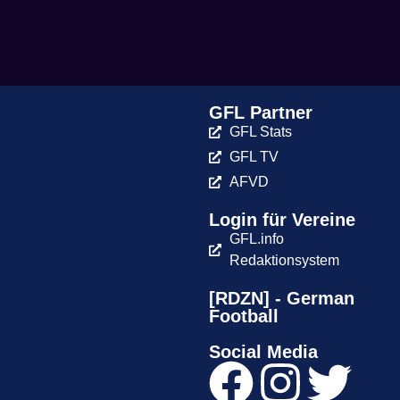
GFL Partner
GFL Stats
GFL TV
AFVD
Login für Vereine
GFL.info
Redaktionsystem
[RDZN] - German
Football
Social Media