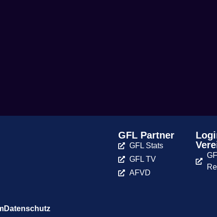
GFL Partner
Logi
Vere
GFL Stats
GF
GFL TV
Re
AFVD
m
Datenschutz