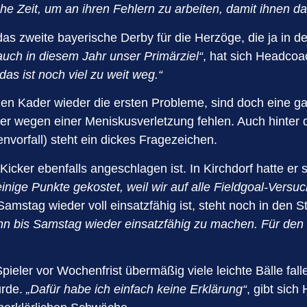
he Zeit, um an ihren Fehlern zu arbeiten, damit ihnen d
 das zweite bayerische Derby für die Herzöge, die ja in
auch in diesem Jahr unser Primärziel“
, hat sich Headcoa
as ist noch viel zu weit weg.“
en Kader wieder die ersten Probleme, sind doch eine ga
ker wegen einer Meniskusverletzung fehlen. Auch hinter
vorfall) steht ein dickes Fragezeichen.
icker ebenfalls angeschlagen ist. In Kirchdorf hatte e
inige Punkte gekostet, weil wir auf alle Fieldgoal-Versu
mstag wieder voll einsatzfähig ist, steht noch in den 
n bis Samstag wieder einsatzfähig zu machen. Für den Fal
pieler vor Wochenfrist übermäßig viele leichte Bälle fall
urde.
„Dafür habe ich einfach keine Erklärung“
, gibt sich