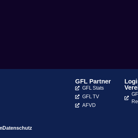
GFL Partner
Logi
Vere
GFL Stats
GF
GFL TV
Re
AFVD
m
Datenschutz