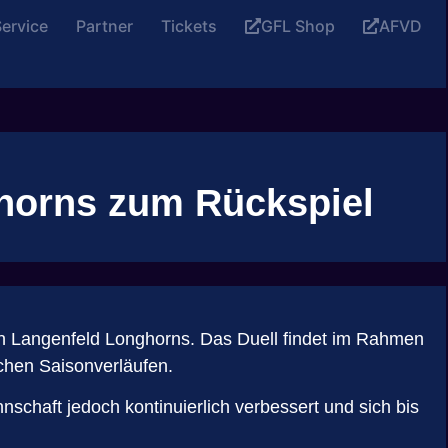
ervice
Partner
Tickets
GFL Shop
AFVD
horns zum Rückspiel
 Langenfeld Longhorns. Das Duell findet im Rahmen
ichen Saisonverläufen.
schaft jedoch kontinuierlich verbessert und sich bis