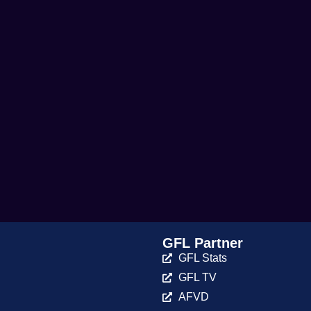
GFL Partner
GFL Stats
GFL TV
AFVD