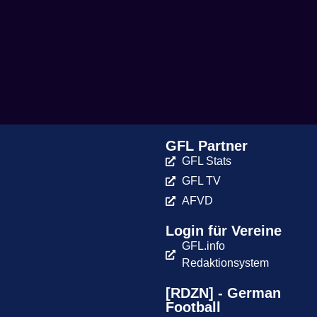
GFL Partner
GFL Stats
GFL TV
AFVD
Login für Vereine
GFL.info
Redaktionsystem
[RDZN] - German
Football